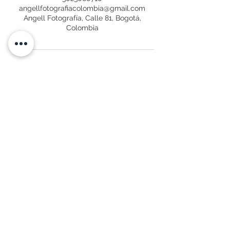
angellfotografiacolombia@gmail.com
Angell Fotografía, Calle 81, Bogotá,
Colombia
Volver arriba
CALLE 81 # 113-46 - BOGOT
Á. DC
Calle 33A
#42-71 Barzal Alto -
Villavicencio
Contáctanos
302 8288815