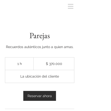
Parejas
Recuerdos auténticos junto a quien amas.
370.000
pesos
1 h
1
$ 370.000
colombianos
La ubicación del cliente
Reservar ahora